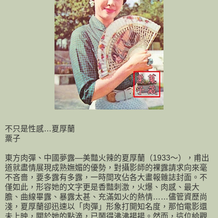
不只是性感…夏厚蘭
粟子
東方肉彈、中國夢露—美豔火辣的夏厚蘭（1933～），甫出
道就盡情展現成熟嫵媚的優勢，對攝影師的裸露請求向來毫
不吝嗇，要多露有多露，一時間攻佔各大畫報雜誌封面。不
僅如此，形容她的文字更是香豔刺激，火爆、肉感、最大
膽、曲線畢露、暴露太甚、充滿如火的熱情……儘管資歷尚
淺，夏厚蘭卻迅速以「肉彈」形象打開知名度，那怕電影還
未上映，關於她的點滴，已鬧得沸沸揚揚。然而，這位給觀