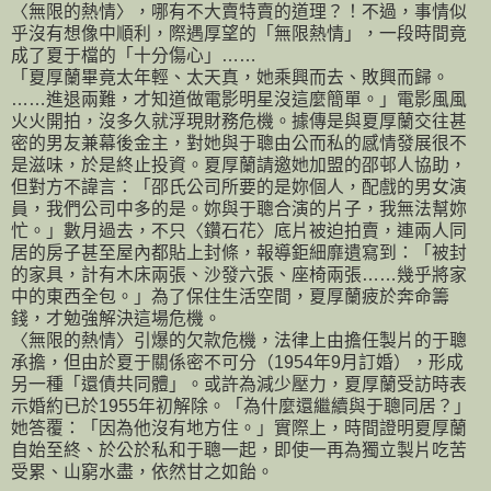
〈無限的熱情〉，哪有不大賣特賣的道理？！不過，事情似
乎沒有想像中順利，際遇厚望的「無限熱情」，一段時間竟
成了夏于檔的「十分傷心」……
「夏厚蘭畢竟太年輕、太天真，她乘興而去、敗興而歸。
……進退兩難，才知道做電影明星沒這麼簡單。」電影風風
火火開拍，沒多久就浮現財務危機。據傳是與夏厚蘭交往甚
密的男友兼幕後金主，對她與于聰由公而私的感情發展很不
是滋味，於是終止投資。夏厚蘭請邀她加盟的邵邨人協助，
但對方不諱言：「邵氏公司所要的是妳個人，配戲的男女演
員，我們公司中多的是。妳與于聰合演的片子，我無法幫妳
忙。」數月過去，不只〈鑽石花〉底片被迫拍賣，連兩人同
居的房子甚至屋內都貼上封條，報導鉅細靡遺寫到：「被封
的家具，計有木床兩張、沙發六張、座椅兩張……幾乎將家
中的東西全包。」為了保住生活空間，夏厚蘭疲於奔命籌
錢，才勉強解決這場危機。
〈無限的熱情〉引爆的欠款危機，法律上由擔任製片的于聰
承擔，但由於夏于關係密不可分（1954年9月訂婚），形成
另一種「還債共同體」。或許為減少壓力，夏厚蘭受訪時表
示婚約已於1955年初解除。「為什麼還繼續與于聰同居？」
她答覆：「因為他沒有地方住。」實際上，時間證明夏厚蘭
自始至終、於公於私和于聰一起，即使一再為獨立製片吃苦
受累、山窮水盡，依然甘之如飴。