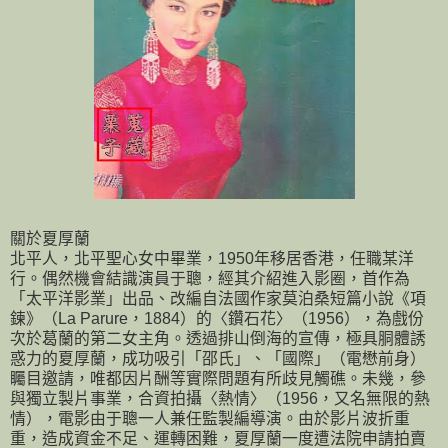
關於夏厚蘭
北平人，北平聖心女中畢業，1950年移居香港，任職某洋
行。偶然機會結識演員于聰，經其介紹進入影圈，首作為
「太平洋影業」出品、改編自法國作家莫泊桑短篇小說《項
鍊》（La Parure，1884）的〈鑽石花〉（1956），為戲份
次於葛蘭的第二女主角。透過排山倒海的宣傳，極具胴體誘
惑力的夏厚蘭，成功吸引「邵氏」、「國際」（電懋前身）
矚目邀請，唯都因片酬等實際問題有所歧見觸礁。未幾，參
與獨立製片事業，合資拍攝〈熱情〉（1956，又名無限的熱
情），電影由于聰一人兼任監製編導演。由於影片波折重
重，造成資金不足、運轉困難，夏厚蘭一度遭法院申請拍賣