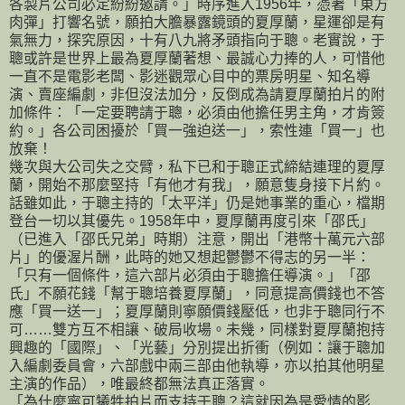
各製片公司必定紛紛邀請。」時序進入1956年，憑著「東方
肉彈」打響名號，願拍大膽暴露鏡頭的夏厚蘭，星運卻是有
氣無力，探究原因，十有八九將矛頭指向于聰。老實說，于
聰或許是世界上最為夏厚蘭著想、最誠心力捧的人，可惜他
一直不是電影老闆、影迷觀眾心目中的票房明星、知名導
演、賣座編劇，非但沒法加分，反倒成為請夏厚蘭拍片的附
加條件：「一定要聘請于聰，必須由他擔任男主角，才肯簽
約。」各公司困擾於「買一強迫送一」，索性連「買一」也
放棄！
幾次與大公司失之交臂，私下已和于聰正式締結連理的夏厚
蘭，開始不那麼堅持「有他才有我」，願意隻身接下片約。
話雖如此，于聰主持的「太平洋」仍是她事業的重心，檔期
登台一切以其優先。1958年中，夏厚蘭再度引來「邵氏」
（已進入「邵氏兄弟」時期）注意，開出「港幣十萬元六部
片」的優渥片酬，此時的她又想起鬱鬱不得志的另一半：
「只有一個條件，這六部片必須由于聰擔任導演。」「邵
氏」不願花錢「幫于聰培養夏厚蘭」，同意提高價錢也不答
應「買一送一」；夏厚蘭則寧願價錢壓低，也非于聰同行不
可……雙方互不相讓、破局收場。未幾，同樣對夏厚蘭抱持
興趣的「國際」、「光藝」分別提出折衝（例如：讓于聰加
入編劇委員會，六部戲中兩三部由他執導，亦以拍其他明星
主演的作品），唯最終都無法真正落實。
「為什麼寧可犧牲拍片而支持于聰？這就因為是愛情的影