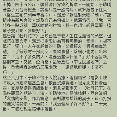
十掉至四十五公斤，驟變源自胃癌的折磨。一開始，于聰瞞
著妻子到台灣檢查，謊稱只是一般胃病，就算紙包不住火
（醫生宣布只剩半年壽命），還是仰賴注射藥物抑制，打起
精神為新片奔波。談及自己為何如此，他深情答：「我一直
想多一點成就，算送給她的禮物，我一直想告訴夏厚蘭，這
輩子娶到她，多麼好！」
儘管讓〈牡丹花下〉上映已是于聰人生在世最後的願望，但
戲院在商言商，還是把電影排為可有可無的「墊檔」。禍不
單行，獨自一人在家靜養的于聰，又遭舊友「假探病真洗
劫」，手錶錢財一掃而空，東窗事發，落網小偷更口出惡
言：「活不了多久的人，還要這些做什麼？」好不容易新片
排期有望，又被一延再延，最後放在〈李世民遊地府〉之
後，重病纏身的他仍展現幽默：「還遊地府呢，多麼不
巧！」
熬至六月中，于聰不得不入院治療，兩個願望（電影上映、
將收入捐贈防癌基金會）依舊沒能實踐，眼見丈夫日漸虛
弱，夏厚蘭顯得情緒激動。消息見報兩天，〈牡丹花下〉在
滿座觀眾的期待下上演，于聰特地向醫院請假，登台演唱
「友情的安慰」作為答謝。面對難掩愁緒的妻子，費心打扮
的他笑得開懷，一再問：「我這個樣子好不好？」二十天
後，于聰在親友陪伴中離世。