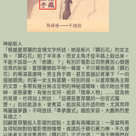
神秘新人
「根據夏厚蘭的宣傳文字所述，她是新片『鑽石花』的女主
角。『鑽石花』拍了半年多，而女主角才從半路上殺出來，
不能不說是一大『奇蹟』？」有別於電影公司煞費苦心徵選
培育的新星，夏厚蘭猶如平地一聲雷，不只聲勢壓過〈鑽石
花〉的導演莫康時、男主角于聰，甚至直逼記者筆下「一向
擅搶鏡頭」的第一女主角葛蘭。特別的是，以夏厚蘭為主題
的文章，多帶有幾分無法言明的神秘或曖昧，暗示她出手闊
綽、家居豪奢、有後台支持、絕非「簡單人物」……提及她
的背景，也得加上附註：「這裡是夏厚蘭的一份官式履
歷。」自述能游水、會煮菜、能說英法外語的她，尤其崇拜
瑪麗蓮夢露，不時放送「準夢露式」媚態笑容，大膽熱烈更
有過之！
回顧夏厚蘭投入影壇的起點，主要有兩種說法：一是當時男
友得知她對拍電影懷抱憧憬，遂請託于聰引薦力捧，不久便
以後者主演並集資的〈鑽石花〉正式出道；二是于聰偶然在