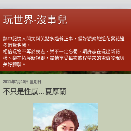
玩世界‧沒事兒
熱中記憶人間笑料笑點多過幹正事，偏好觀察旅遊花絮花邊
多過覽名勝。
相信玩物不等於喪志、樂不一定忘蜀，期許志在玩出新花
樣、樂在拓展新視野，盡情享受每次旅程帶來的驚奇發現與
美好體驗。
2011年7月10日 星期日
不只是性感…夏厚蘭