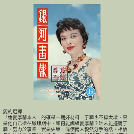
愛的選擇
「論夏厚蘭本人，的確是一塊好材料，于聰也不算太壞，只
是他自己還在鍛鍊期中，如何能訓練夏厚蘭？她未能擺脫于
聰，努力於事業，實是失策，倘使兩人毅然分手的話，相信