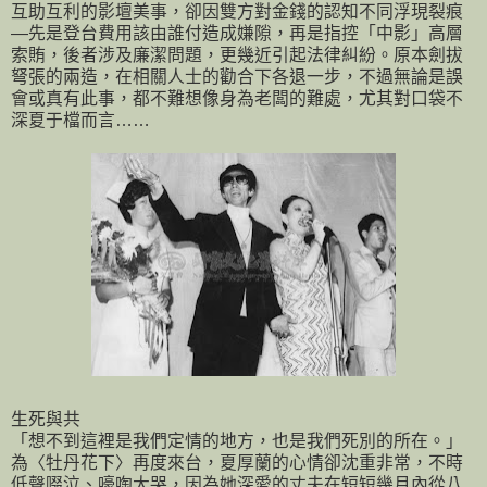
互助互利的影壇美事，卻因雙方對金錢的認知不同浮現裂痕
—先是登台費用該由誰付造成嫌隙，再是指控「中影」高層
索賄，後者涉及廉潔問題，更幾近引起法律糾紛。原本劍拔
弩張的兩造，在相關人士的勸合下各退一步，不過無論是誤
會或真有此事，都不難想像身為老闆的難處，尤其對口袋不
深夏于檔而言……
生死與共
「想不到這裡是我們定情的地方，也是我們死別的所在。」
為〈牡丹花下〉再度來台，夏厚蘭的心情卻沈重非常，不時
低聲啜泣、嚎啕大哭，因為她深愛的丈夫在短短幾月內從八