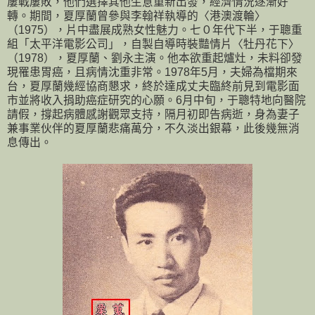
屢戰屢敗，他們選擇其他生意重新出發，經濟情況逐漸好
轉。期間，夏厚蘭曾參與李翰祥執導的〈港澳渡輪〉
（1975），片中盡展成熟女性魅力。七０年代下半，于聰重
組「太平洋電影公司」，自製自導時裝豔情片〈牡丹花下〉
（1978），夏厚蘭、劉永主演。他本欲重起爐灶，未料卻發
現罹患胃癌，且病情沈重非常。1978年5月，夫婦為檔期來
台，夏厚蘭幾經協商懇求，終於達成丈夫臨終前見到電影面
市並將收入捐助癌症研究的心願。6月中旬，于聰特地向醫院
請假，撐起病體感謝觀眾支持，隔月初即告病逝，身為妻子
兼事業伙伴的夏厚蘭悲痛萬分，不久淡出銀幕，此後幾無消
息傳出。