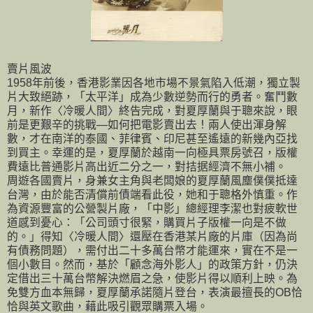
賣片風波
1958年前後，香港影業因各地市場不景氣陷入低潮，獨立製
片大致絕跡，「太平洋」成為少數逆勢而行的勇者。奮鬥數
月，新作〈冷暖人間〉終告完成，對夏厚蘭與于聰來說，眼
前是更艱辛的挑戰—如何把電影賣出去！兩人使出渾身解
數，才在南洋的泰國、菲律賓、印尼甚至遙遠的新幾內亞找
到買主。幸運的是，夏厚蘭於越南一向極具票房號召，版權
費遠比普通影片高出近二分之一，對拮据經濟不無小補。
周遊各國賣片，身兼女主角與老闆娘的夏厚蘭風塵僕僕抵達
台灣，由於能否清償前債端看此役，她和于聰格外慎重。作
為資源豐富的公營製片廠，「中影」總經理李潔也對疲軟世
道感到憂心：「公司頭寸很緊，購買片子版權一向是不做
的。」得知〈冷暖人間〉還壓在香港某片廠的片庫（因為尚
有債務問題），需付出二十多萬台幣才能運來，實在不是一
個小數目。然而，基於「顧念海外影人」的政策方針，仍決
定借出三十萬台幣解決燃眉之急，使影片得以順利上映。為
免雙方血本無歸，夏厚蘭承諾隨片登台，表演最擅長的OB恰
恰與英文歌曲，藉此吸引觀眾購票入場。