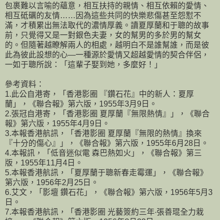
包裹難以言喻的蘊意，相互扶持的親情、相互依賴的愛情、
相互砥礪的友情……因為這些共同的快樂悲傷甚至怨懟不
滿，才積累出無法取代的濃情厚義。讀夏厚蘭和于聰的故事
前，只覺得又是一對銀色夫妻，女的幫男的多於男的幫女
的。但隨著越瞭解兩人的相處，越明白不是誰幫誰，而是彼
此為彼此設想的心—一種源於愛情又超越愛情的契合伴侶，
一如于聰所說：「這輩子娶到她，多麼好！」
參考資料：
1.此公自港寄，「香港影圈 『鑽石花』中的新人：夏厚
蘭」，《聯合報》第六版，1955年3月9日。
2.張冠自港寄，「香港影圈 夏厚蘭『無限熱情』」，《聯合
報》第六版，1955年4月9日。
3.本報香港航訊，「香港影圈 夏厚蘭『無限的熱情』換來
『十分的傷心』」，《聯合報》第六版，1955年6月28日。
4.本報訊，「低音迷似電 森巴熱如火」，《聯合報》第三
版，1955年11月4日。
5.本報香港航訊，「夏厚蘭于聰新春走霉運」，《聯合報》
第六版，1956年2月25日。
6.艾文，「影壇 鑽石花」，《聯合報》第六版，1956年5月3
日。
7.本報香港航訊，「香港影圈 光藝簽約三年‧張善琨全力栽