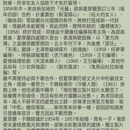
財產，所幸在友人協助下才免於窘境。
1956年中，來自新加坡的「光藝」欲與夏厚蘭簽訂三年（每
年四部）合約，計畫籌拍〈新蕩婦心〉、〈玩火的女人〉、
〈盤絲洞〉等延續白光戲路的新作，將她打造成新一代妖
姬，惜最終未能實現。與此同時，歷時年餘的〈霧裡情天〉
（1958）終於完成，同樣由于聰擔任編導與男主角。為提高
賣座，夏厚蘭四處隨片登台，表演熱歌勁舞，以「東方肉
彈」之姿廣受觀眾側目。五０年代下半，先後應「邵氏」、
「天南」邀請，主演懸疑偵探片〈迷魂曲〉（1959，何夢華
編導）、時裝諜報電影〈虎穴擒兇〉（1959，王引編導）、
愛情倫理悲劇〈天涯未歸人〉（1960，王引編導），其他作
品尚有〈少女與強盜〉、〈脫衣風波〉、〈鬼馬仙杜拉揄槍
騙〉等。
雖不再堅持必與于聰合作，但夏厚蘭仍是丈夫片中的最佳女
主角，經過一番努力，于聰執導的〈冷暖人間〉（1961）排
期上映，他坦承箇中艱辛：「現在獨立製片拍片太艱苦了，
版權費不但過低，而且有些地方還難以出售。」為求回收成
本，兩人不辭辛苦四處登台之餘，亦尋求台灣官方幫助，取
得「中影」擔保借款……無奈原本好事一樁，卻因認知誤差
引發連串官非，雙方因此不歡而散。
夏厚蘭、于聰結識於1954年，1957年結婚，育有一子。電影
使夫妻經歷風光與潦倒，卻無法拆散深厚的感情，獨立製片