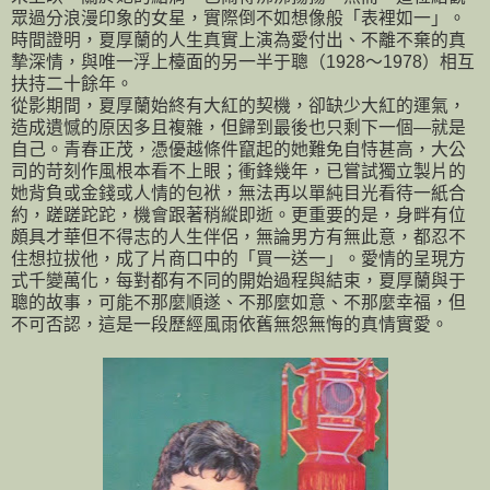
眾過分浪漫印象的女星，實際倒不如想像般「表裡如一」。
時間證明，夏厚蘭的人生真實上演為愛付出、不離不棄的真
摯深情，與唯一浮上檯面的另一半于聰（1928～1978）相互
扶持二十餘年。
從影期間，夏厚蘭始終有大紅的契機，卻缺少大紅的運氣，
造成遺憾的原因多且複雜，但歸到最後也只剩下一個—就是
自己。青春正茂，憑優越條件竄起的她難免自恃甚高，大公
司的苛刻作風根本看不上眼；衝鋒幾年，已嘗試獨立製片的
她背負或金錢或人情的包袱，無法再以單純目光看待一紙合
約，蹉蹉跎跎，機會跟著稍縱即逝。更重要的是，身畔有位
頗具才華但不得志的人生伴侶，無論男方有無此意，都忍不
住想拉拔他，成了片商口中的「買一送一」。愛情的呈現方
式千變萬化，每對都有不同的開始過程與結束，夏厚蘭與于
聰的故事，可能不那麼順遂、不那麼如意、不那麼幸福，但
不可否認，這是一段歷經風雨依舊無怨無悔的真情實愛。