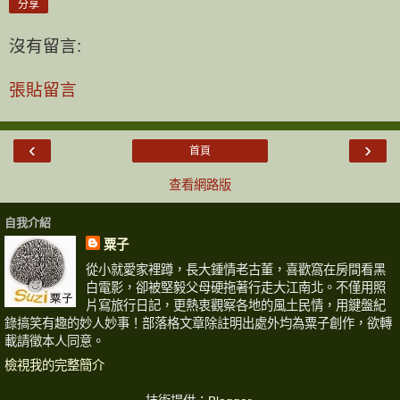
分享
沒有留言:
張貼留言
‹
›
首頁
查看網路版
自我介紹
粟子
從小就愛家裡蹲，長大鍾情老古董，喜歡窩在房間看黑
白電影，卻被堅毅父母硬拖著行走大江南北。不僅用照
片寫旅行日記，更熱衷觀察各地的風土民情，用鍵盤紀
錄搞笑有趣的妙人妙事！部落格文章除註明出處外均為粟子創作，欲轉
載請徵本人同意。
檢視我的完整簡介