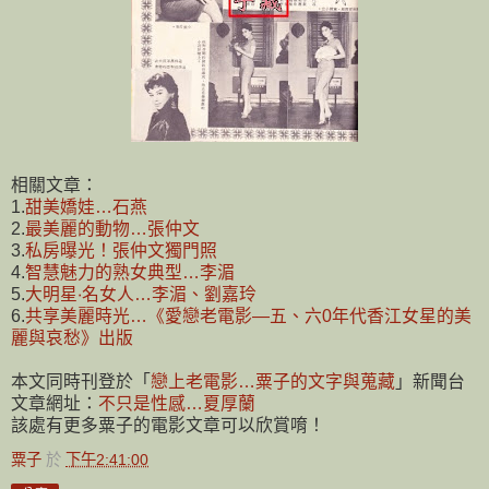
相關文章：
1.
甜美嬌娃…石燕
2.
最美麗的動物…張仲文
3.
私房曝光！張仲文獨門照
4.
智慧魅力的熟女典型…李湄
5.
大明星‧名女人…李湄、劉嘉玲
6.
共享美麗時光…《愛戀老電影—五、六0年代香江女星的美
麗與哀愁》出版
本文同時刊登於「
戀上老電影…粟子的文字與蒐藏
」新聞台
文章網址：
不只是性感…夏厚蘭
該處有更多粟子的電影文章可以欣賞唷！
粟子
於
下午2:41:00