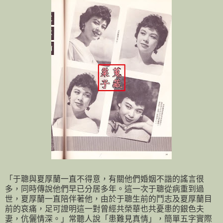
「于聰與夏厚蘭一直不得意，有關他們婚姻不諧的謠言很
多，同時傳說他們早已分居多年。這一次于聰從病重到過
世，夏厚蘭一直陪伴著他，由於于聰生前的鬥志及夏厚蘭目
前的哀痛，足可證明這一對曾經共榮華也共憂患的銀色夫
妻，伉儷情深。」常聽人說「患難見真情」，簡單五字實際