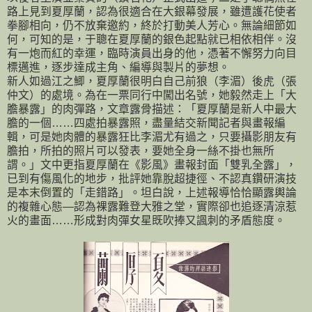
路上見到夏厚蘭，認為很適合在大銀幕發展，雖遭護花使者
拳腳相向，仍不放棄邀約，終於打動美人芳心。無論細節如
何，可知的是，于聰在夏厚蘭的銀色起點就已相依相伴。沒
有一炮而紅的幸運，臨時演員出身的他，憑著不懈努力向目
標邁進，逐步達成主角、編導與製片的夢想。
新人如過江之鯽，夏厚蘭很明白自己前狼（李湄）後虎（張
仲文）的處境。為在一票同行中闖出名號，她毅然走上「大
膽暴露」的肉彈路，文章露骨描述：「夏厚蘭是新人中最大
膽的一個……四處拍暴露照，盡量結交新聞記者與畫報編
輯，可是她肉體的暴露狂比李湄尤有過之，只要攝影朋友有
膽拍，所拍的照片可以發表，要她全身一絲不掛也無所
謂。」文中更指夏厚蘭在《影風》畫報封面「雙乳全露」，
已到有傷風化的地步，批評她靠脫超捷徑、不認真鑽研演技
是本末倒置的「走錯路」。坦白說，上述報導恰恰顯露輿論
的複雜心態—認為裸露難登大雅之堂，實際卻也追逐清涼惹
火的畫面……形成對肉彈女星既吹捧又諷刺的矛盾態度。