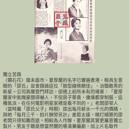
獨立苦路
〈鑽石花〉還未面市，夏厚蘭的名字已響遍香港，極具生意
眼的「邵氏」豈會錯過這位「臉型線條頗佳」、冶豔敢秀的
新星。公司高層登門拜訪，卻遇上前所未有的場景：「夏厚
蘭家中氣魄豪闊得嚇人，不但房子華貴，傭僕都穿制服，這
種氣派，在任何電影明星家裡是看不到的。」老闆邵邨人
（當時屬「邵氏父子」時期）提出每月薪水一千元的價碼，
與她「每月三千、拍片酬勞另計」差距太遠，精打細算的邵
老闆只得知難而退。相較為人作嫁，夏厚蘭其實更屬意獨立
製片，男友于聰是想當然爾的導演兼編劇，加上片名取作