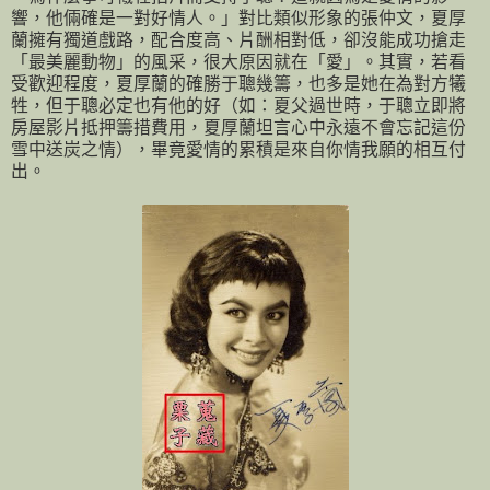
響，他倆確是一對好情人。」對比類似形象的張仲文，夏厚
蘭擁有獨道戲路，配合度高、片酬相對低，卻沒能成功搶走
「最美麗動物」的風采，很大原因就在「愛」。其實，若看
受歡迎程度，夏厚蘭的確勝于聰幾籌，也多是她在為對方犧
牲，但于聰必定也有他的好（如：夏父過世時，于聰立即將
房屋影片抵押籌措費用，夏厚蘭坦言心中永遠不會忘記這份
雪中送炭之情），畢竟愛情的累積是來自你情我願的相互付
出。